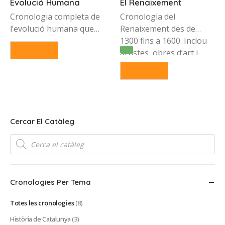
Evolució Humana
El Renaixement
Cronologia completa de
Cronologia del
l’evolució humana que
Renaixement des de
mostra 35 espècies
1300 fins a 1600. Inclou
LLEGEIX MÉS
d’homínids, fòssils,
artistes, obres d’art i
esdeveniments claus en
esdeveniments històrics
LLEGEIX MÉS
l’evolució i dades
a Itàlia i els Països
climàtiques des de fa 8,8
Baixos.
milions d’anys fins a
l’actualitat.
Cercar El Catàleg
Products
search
Cronologies Per Tema
Totes les cronologies
(8)
Història de Catalunya
(3)