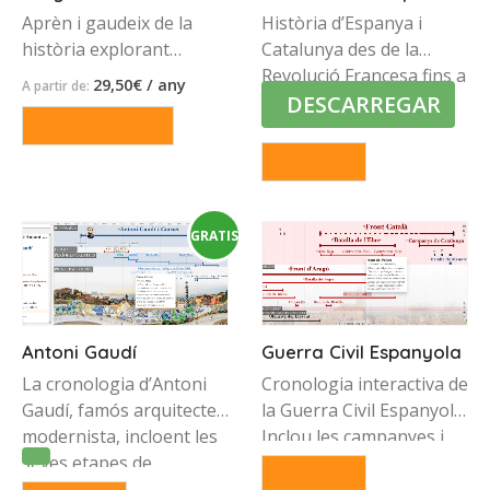
Aprèn i gaudeix de la
Història d’Espanya i
història explorant
Catalunya des de la
cronologies interactives.
Revolució Francesa fins a
29,50
€
/ any
A partir de:
DESCARREGAR
Disponible per
l’actualitat.
Aquest
ordinadors Windows i
SELECCIONAR OPCIÓ
producte
MAC.
té
LLEGEIX MÉS
diverses
variants.
Les
GRATIS
opcions
es
poden
triar
a
Antoni Gaudí
Guerra Civil Espanyola
la
pàgina
La cronologia d’Antoni
Cronologia interactiva de
del
Gaudí, famós arquitecte
la Guerra Civil Espanyola.
producte
modernista, incloent les
Inclou les campanyes i
seves etapes de
batalles organitzades
LLEGEIX MÉS
formació i les seves
geogràficament i també